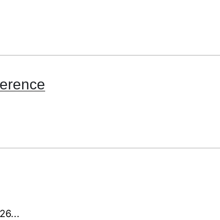
ference
26...